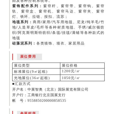
阳及各种控制系统等。
窗饰配件系列：
窗帘杆、窗帘带、窗帘钩、窗帘
轨、窗帘盒、窗帘机、窗帘马达、窗帘夹、窗帘
灯、铁环、拉链、按扣、流苏；
地毯系列：
商用/家用/汽车用地毯、尼龙/纯羊毛/竹
地/人造草皮/毛纤等各种材质地毯、手绣/威尔顿纺
织/阿克斯明斯特纺织/条毯/挂毯/满铺等各种款式的
地毯
硅藻泥系列：
各类墙饰、墙衣、家居用品
展位费用
展位类型
展位价格
1200
元
/㎡
标准展位
(
9
㎡
起租
)
光地展位
(
36
㎡
起租
)
1050
元
/㎡
■汇款方式
开户名：中展智奥（北京）国际展览有限公司
开户行：工商银行北京国展支行
帐 号：9558850200000858535
参展程序