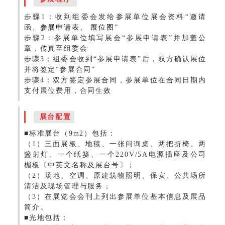
步骤1：收到组委会发给
参
展单位展会资料“邀请
函、
参展申请表
、
展位图
”
步骤2：参展单位填写展会“参展申请表”并加盖公
章，传真至组委会
步骤3：组委会收到“参展申请表”后，双方确认展位
并将签定“参展合同”
步骤4：双方签定参展合同，参展单位在合同日期内
支付展位费用，合同生效
展台配置
■标准展台（9m2）包括：
（1）三面展板、地毯、一张问询桌、两把折椅、两
盏射灯、一个纸篓、一个220V/5A电源插座及公司
楣板〔中英文名称及展台号〕；
（2）场地、空调、原建筑物照明、保安、公共场所
清洁及现场管理与服务；
（3）在展览会会刊上列出参展单位基本信息及展品
简介。
■光地包括：