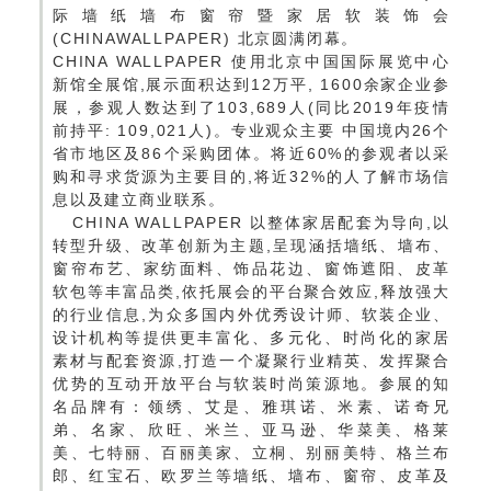
际墙纸墙布窗帘暨家居软装饰会
(CHINAWALLPAPER) 北京圆满闭幕。
CHINA WALLPAPER 使用北京中国国际展览中心
新馆全展馆,展示面积达到12万平, 1600余家企业参
展，参观人数达到了103,689人(同比2019年疫情
前持平: 109,021人)。专业观众主要 中国境内26个
省市地区及86个采购团体。将近60%的参观者以采
购和寻求货源为主要目的,将近32%的人了解市场信
息以及建立商业联系。
CHINA WALLPAPER 以整体家居配套为导向,以
转型升级、改革创新为主题,呈现涵括墙纸、墙布、
窗帘布艺、家纺面料、饰品花边、窗饰遮阳、皮革
软包等丰富品类,依托展会的平台聚合效应,释放强大
的行业信息,为众多国内外优秀设计师、软装企业、
设计机构等提供更丰富化、多元化、时尚化的家居
素材与配套资源,打造一个凝聚行业精英、发挥聚合
优势的互动开放平台与软装时尚策源地。参展的知
名品牌有：领绣、艾是、雅琪诺、米素、诺奇兄
弟、名家、欣旺、米兰、亚马逊、华菜美、格莱
美、七特丽、百丽美家、立桐、别丽美特、格兰布
郎、红宝石、欧罗兰等墙纸、墙布、窗帘、皮革及