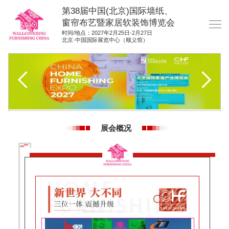
第38届中国(北京)国际墙纸、
窗帘布艺暨家居软装饰博览会
时间/地点：2027年2月25日-2月27日
北京·中国国际展览中心（顺义馆）
网站首页
展商服务
观众服务
展位图纸
展会概况
资料下载
展位申请
集团展会
参展联络