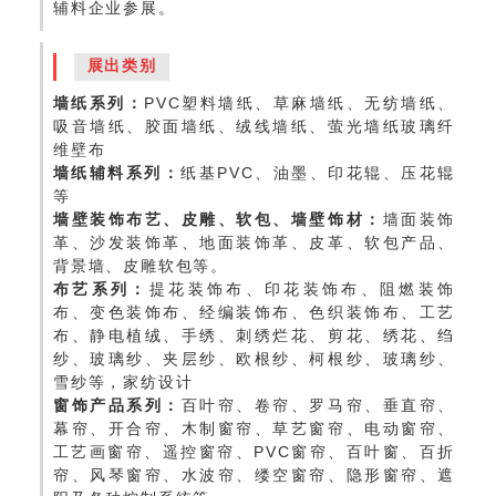
辅料企业参展。
展出类别
墙纸系列：
PVC塑料墙纸、草麻墙纸、无纺墙纸、
吸音墙纸、胶面墙纸、绒线墙纸、萤光墙纸玻璃纤
维壁布
墙纸辅料系列：
纸基PVC、油墨、印花辊、压花辊
等
墙壁装饰布艺、皮雕、软包、墙壁饰材：
墙面装饰
革、沙发装饰革、地面装饰革、皮革、软包产品、
背景墙、皮雕软包等。
布艺系列：
提花装饰布、印花装饰布、阻燃装饰
布、变色装饰布、经编装饰布、色织装饰布、工艺
布、静电植绒、手绣、刺绣烂花、剪花、绣花、绉
纱、玻璃纱、夹层纱、欧根纱、柯根纱、玻璃纱、
雪纱等，家纺设计
窗饰产品系列：
百叶帘、卷帘、罗马帘、垂直帘、
幕帘、开合帘、木制窗帘、草艺窗帘、电动窗帘、
工艺画窗帘、遥控窗帘、PVC窗帘、百叶窗、百折
帘、风琴窗帘、水波帘、缕空窗帘、隐形窗帘、遮