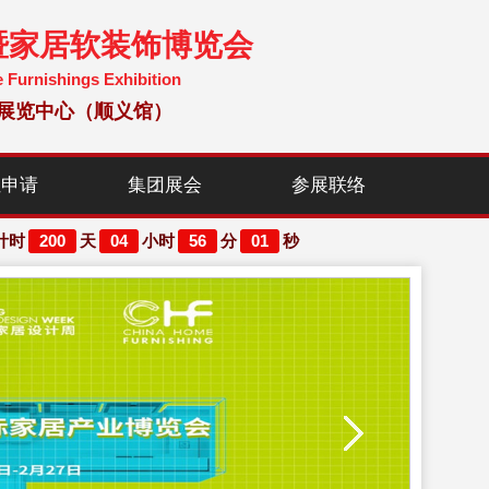
暨家居软装饰博览会
e Furnishings Exhibition
国国际展览中心（顺义馆）
位申请
集团展会
参展联络
200
04
56
01
计时
天
小时
分
秒