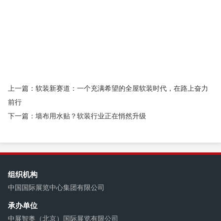
装展览会
上海壁纸展会
北京墙纸展
2025年北京墙纸展览会
2025年上海墙纸展会
北京壁纸展览会
北京墙纸展会
2025年上
海墙纸软装展会
上海墙布展览会
杭州壁纸博览会
上海墙纸展
会
新型壁材展
墙饰材料展
墙壁材料展会
皮革软包展
皮革
软装展
布艺软装展会
家纺布艺展
窗帘布艺展览会
窗帘展
会
墙纸软装博览会
壁纸展
墙纸展
上一篇：软装新赛道：一个充满希望的全屋软装时代，在路上奋力
前行
下一篇：墙布用水贴？软装行业正在悄然升级
组织机构
中国国际展览中心集团有限公司
承办单位
中展智奥（北京）国际展览有限公司