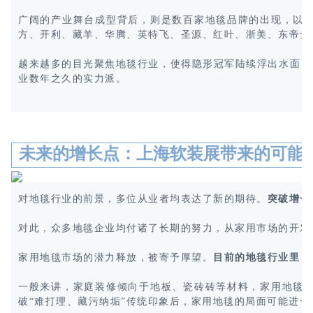
广阔的产业舞台成型背后，则是数百家地毯品牌的出现，以
方、开利、藏羊、华腾、英特飞、圣源、红叶、浙美、东帝士
越来越多的目光聚焦地毯行业，使得隐形冠军陆续浮出水面，闯
业数年之久的实力派。
未来的增长点：上海软装展带来的可能
对地毯行业的前景，多位从业者均表达了新的期待。
突破增长
对此，众多地毯企业均付诸了长期的努力，从家用市场的开发
家用地毯市场的潜力释放，被寄予厚望。
目前的地毯行业里，
一般来讲，家庭装修倾向于地板、瓷砖砖等材料，家用地毯
破“难打理、藏污纳垢”传统印象后，家用地毯的局面可能进一