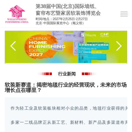
第38届中国(北京)国际墙纸、
窗帘布艺暨家居软装饰博览会
时间/地点：2027年2月25日-2月27日
北京·中国国际展览中心（顺义馆）
网站首页
展商服务
观众服务
展位图纸
行业新闻
资料下载
软装新赛道：揭密地毯行业的经营现状，未来的市场
展位申请
增长点在哪里？
集团展会
作为轻工业及软装板块相对小众的品类，地毯行业获得的关
参展联络
多家一二线品牌正从新工艺、新材料、新产品及多渠道布局