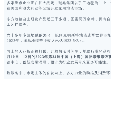
多家重点企业正在扩大战场，瑞鑫集团以手工地毯为主业，销
在美国和澳大利亚等区域开发家用地毯市场。
东方地毯自主研发产品近三千多项，图案两万余种，拥有自主
工艺挂毯等。
六十多年专注地毯的海马，以阿克明斯特地毯进军世界市场，
2022年，海马地毯营业收入已达到22.5亿元。
向上的天花板正被打破。此前较长时间里，地毯行业的品牌推
月10日—12日的2023年第34届中国（上海）国际墙纸墙
览中心，创新成果涌现，预计为行业发展带来更多可能性。
热浪袭来，市场主体的奋发向上、多方力量的助推及消费环境
深圳窗帘布艺展
家纺布艺展会
2025北京墙纸展览会
2025年上
海墙纸展览会
2025上海壁纸展会
上海窗帘布艺展
2025年北京
墙纸展览会
墙纸展览会
壁纸展
墙纸展会
布艺软装展
家居
布艺展
窗帘布艺展
墙纸博览会
建材展览会
建筑装饰材料
展
北京建材展览会
北京建博会
建材展
北京建材展
墙纸软