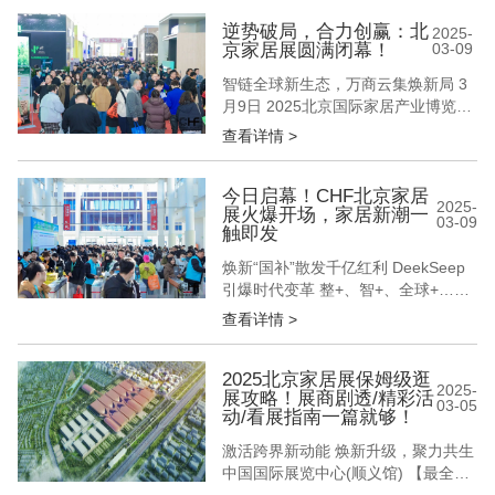
的本质价值 12万㎡实景展区全面开放
15万+专业采购商现场对接 数十场商
逆势破局，合力创赢：北
2025-
京家居展圆满闭幕！
03-09
贸对接会精准匹配 在这个数据至上的
时代 我们始终坚信 真正的商业价值
智链全球新生态，万商云集焕新局 3
始于...
月9日 2025北京国际家居产业博览会
圆满闭幕 从整装革命到智居生态 从
查看详情 >
材质创新到科技融合 以春来北方首个
家居行业升级风向标之势 奏出一部
千帆竞发、百舸争流的产业交响曲 擂
今日启幕！CHF北京家居
2025-
展火爆开场，家居新潮一
响2025年家居人全力增长的新战鼓
03-09
触即发
现场新品臻品展示超万件，成为品牌
方们首发首秀新一年度产...
焕新“国补”散发千亿红利 DeekSeep
引爆时代变革 整+、智+、全球+……
3月6日，CHF北京国际家居展盛大启
查看详情 >
幕 以开年首个家居行业专业综合大展
为姿 以“破局·立势·启新篇”为聚首原
点 以“链接家居新品类 激发跨界新动
2025北京家居展保姆级逛
2025-
展攻略！展商剧透/精彩活
能”为展会新主题 呈现一场北京为
03-05
动/看展指南一篇就够！
圆、辐射全球的家居盛宴 3000+品
牌、1...
激活跨界新动能 焕新升级，聚力共生
中国国际展览中心(顺义馆) 【最全逛
展攻略】助您观展不迷路！ 观展时间