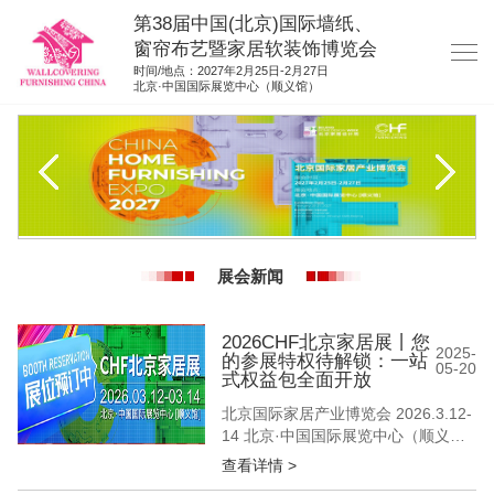
第38届中国(北京)国际墙纸、
窗帘布艺暨家居软装饰博览会
时间/地点：2027年2月25日-2月27日
北京·中国国际展览中心（顺义馆）
网站首页
展商服务
观众服务
展位图纸
展会新闻
资料下载
展位申请
2026CHF北京家居展丨您
2025-
的参展特权待解锁：一站
05-20
集团展会
式权益包全面开放
参展联络
北京国际家居产业博览会 2026.3.12-
14 北京·中国国际展览中心（顺义
馆） 当行业深陷“智能参数内卷”“概念
查看详情 >
营销疲劳” 北京家居展选择回归商业