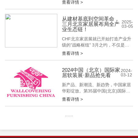
查看详情 >
展会地点 观众入口：东、南、西登录
厅 中国国际展览中心(顺义馆)北京市
顺义区天竺空港城商务区裕翔路88号
从建材基底到空间革命，
2025-
三月北京家居展布局全产
首都国际会展中心（新国展二期） 观
03-05
业生态链！
众从以上任意一个登录区扫码进入展
馆 交通指南 -地铁...
CHF北京家居展就已开始打造产业升
级的"战略枢纽" 3月之约，不仅是展
会之约 更是一场定义产业未来的"生
查看详情 >
态革命" 建材基底×定制中枢×软装终
端的黄金三角 构筑起万亿级家居产业
的完整作战沙盘 CHF北京家居展努力
2024中国（北京）国际家
2024-
居软装展·新品抢先看
03-12
通过重构"资源整合"的维度 将跨界经
销商×先锋设计师×匠心装企×优质供
新产品、新潮流、新趋势，中国家居
应链企...
华彩绽放。第35届中国(北京)国际墙
纸墙布窗帘暨家居软装饰展览会(简
查看详情 >
称:BWFE2024)将于2024年3月20-22
日，在北京·中国国际展览中心(顺义
……
馆)召开。我们特别推出潮品呈新栏
目，抢先揭秘优选参展品牌的新品潮
品，让您先睹为快。（排名不分先后,
持续更新中......