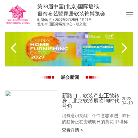
第38届中国(北京)国际墙纸、
窗帘布艺暨家居软装饰博览会
时间/地点：2027年2月25日-2月27日
北京·中国国际展览中心（顺义馆）
网站首页
展商服务
观众服务
展位图纸
展会新闻
资料下载
展位申请
新路口，软装产业正欲转
2023-
身，北京软装展吹响时代
04-10
集团展会
号角
参展联络
消费意识觉醒、个性意志浓烈、昨日
的趋势正在变成明日的黄花 都堪称猝
不及防的当头一棒 无论是一体化品类
查看详情 >
融合、重装饰轻装修、还是个性化定