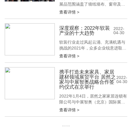
展品范围涵盖了墙纸墙布、窗帘及配
饰、家纺布艺、艺术漆艺术涂料、家
查看详情 >
居高端摆件等家居软装一体化产品。
展馆内吸引了众多来自全国各地的经
销商、代理商、房地产采购商、设计
深度观察：2022年软装
2022-
产业的十大趋势
04-30
师等专业观众。 本届北京软装展聚合
软装品牌力量、网罗行业权威资源、
软装行业走过风起云涌、充满机遇与
洞见软装未来趋势，从墙纸墙布窗帘
挑战的2021年，众多企业锐意进取、
领...
奋楫笃行，力图打开下一个增长期。
查看详情 >
从3月北京软装展的10多万观众入
场、1500家品牌参展，到行业一二线
品牌格局更加清晰；从数十家实力企
携手打造未来家具、家居
建材领域展贸平台 居然之
业延伸业务线、向整体软装进军，到
2022-
家与中展智奥战略合作签
04-30
整家定制模式普遍引进软装品类，这
约仪式在京举行
个产业充满了蓬勃生长的力量。 正
是...
2022年1月4日，居然之家家居连锁有
限公司与中展智奥（北京）国际展览
有限公司战略合作签约仪式在北京居
查看详情 >
然大厦成功举行。居然之家集团董事
长兼CEO汪林朋，执行总裁王宁，北
……
京居然之家投资控股集团常务副总裁
任成，法国智奥会展集团中国区