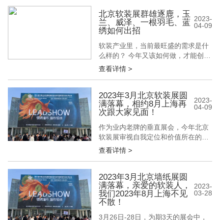
制 既带来挑战，也寓言生机 新时代
新变局面前，软装行业需要调整方向
北京软装展群雄逐鹿，玉
2023-
兰、威泽、一根羽毛、蓝
实现产业升级。可是庞大的消费市
04-09
绣如何出招
场、冗长的产业链、传统...
软装产业里，当前最旺盛的需求是什
么样的？ 今年又该如何做，才能创造
出引领潮流的供给，并在竞争中找到
查看详情 >
位置，赶上市场节奏？ 在滚滚向前的
产业波澜中，我们看到了更为复杂而
又广阔的软装世界。热火朝天的奋斗
2023年3月北京软装展圆
2023-
满落幕，相约8月上海再
中，上千家生态链上的品牌正视不确
04-09
次跟大家见面！
定性，迈出坚定的步伐。 他们把这种
信心、坚定与创新，传递给经销商与
作为业内老牌的垂直展会，今年北京
终端，...
软装展审视自我定位和价值所在的同
时，更以「破茧重生，聚势迸发」的
查看详情 >
主题，充分发挥着聚合平台的价值和
意义。展会链接了软装上下游产业链
中的众多优质展商，通过专业科学的
2023年3月北京墙纸展圆
满落幕，亲爱的软装人，
展区规划，让展馆和参展品牌的风采
2023-
我们2023年8月上海不见
03-28
相得益彰，展会和品牌彼此成就了一
不散！
道道靓丽的「软装风景」。 刚刚过去
的北京软...
3月26日-28日，为期3天的展会中，